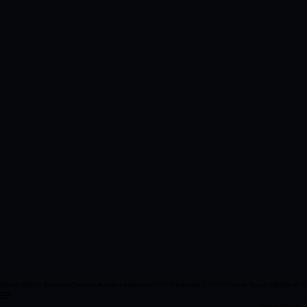
서비스
문의하기
About Us
Our Services
Contact
Unsere Leistungen
Kontakt
Get in Touch DE
Get in 